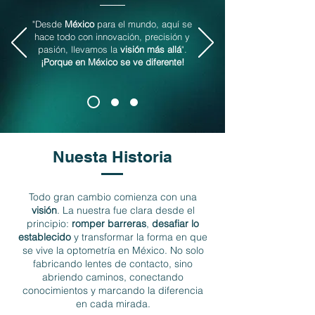
"Desde
México
para el mundo, aquí se
hace todo con innovación, precisión y
pasión, llevamos la
visión más allá
".
¡Porque en México se ve diferente!
Nuesta Historia
Todo gran cambio comienza con una
visión
. La nuestra fue clara desde el
principio:
romper barreras
,
desafiar lo
establecido
y transformar la forma en que
se vive la optometría en México. No solo
fabricando lentes de contacto, sino
abriendo caminos, conectando
conocimientos y marcando la diferencia
en cada mirada.