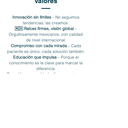
Valores
Innovación sin límites
– No seguimos
tendencias, las creamos.
🇲🇽 Raíces firmes, visión global
–
Orgullosamente mexicanos, con calidad
de nivel internacional.
Compromiso con cada mirada
– Cada
paciente es único, cada solución también.
Educación que impulsa
– Porque el
conocimiento es la clave para marcar la
diferencia.
Conexión y comunidad
– Crecemos juntos,
compartimos experiencia, avanzamos
como uno.
Calz Legaria 432, Deportivo Pensil, Miguel